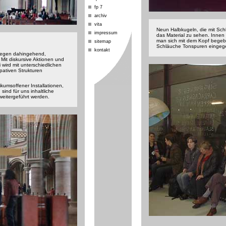
fp 7
archiv
vita
Neun Halbkugeln, die mit Sch
impressum
das Material zu sehen. Innen 
man sich mit dem Kopf begebe
sitemap
Schläuche Tonspuren eingeg
kontakt
liegen dahingehend,
Mit diskursive Aktionen und
i wird mit unterschiedlichen
pativen Strukturen
ikumsoffener Installationen,
ind für uns inhaltliche
weitergeführt werden.