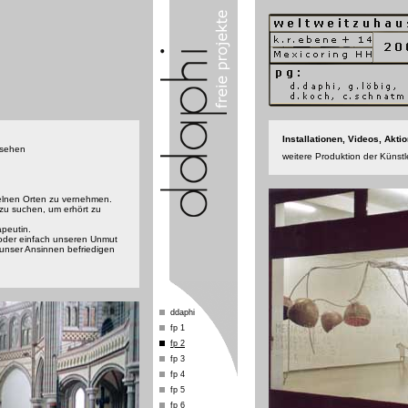
Installationen, Videos, Akt
 sehen
weitere Produktion der Kün
elnen Orten zu vernehmen.
zu suchen, um erhört zu
apeutin.
 oder einfach unseren Unmut
unser Ansinnen befriedigen
ddaphi
fp 1
fp 2
fp 3
fp 4
fp 5
fp 6