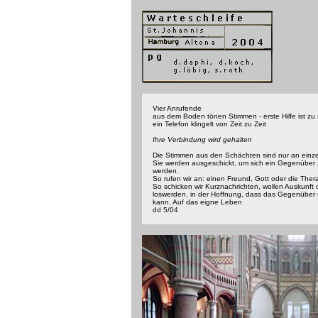
Vier Anrufende
aus dem Boden tönen Stimmen - erste Hilfe ist zu
ein Telefon klingelt von Zeit zu Zeit
Ihre Verbindung wird gehalten
Die Stimmen aus den Schächten sind nur an einz
Sie werden ausgeschickt, um sich ein Gegenüber 
werden.
So rufen wir an: einen Freund, Gott oder die Ther
So schicken wir Kurznachrichten, wollen Auskunft
loswerden, in der Hoffnung, dass das Gegenüber 
kann. Auf das eigne Leben
dd 5/04